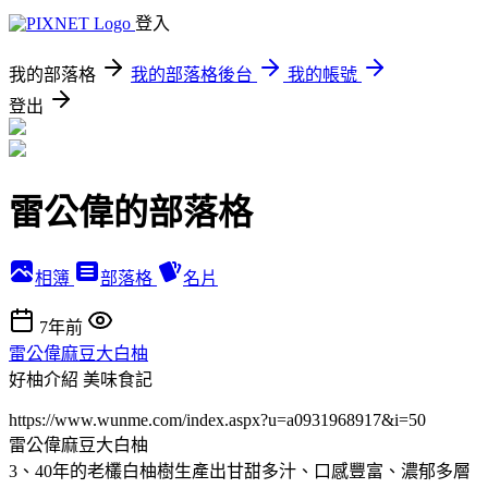
登入
我的部落格
我的部落格後台
我的帳號
登出
雷公偉的部落格
相簿
部落格
名片
7年前
雷公偉麻豆大白柚
好柚介紹
美味食記
https://www.wunme.com/index.aspx?u=a0931968917&i=50
雷公偉麻豆大白柚
3、40年的老欉白柚樹生產出甘甜多汁、口感豐富、濃郁多層