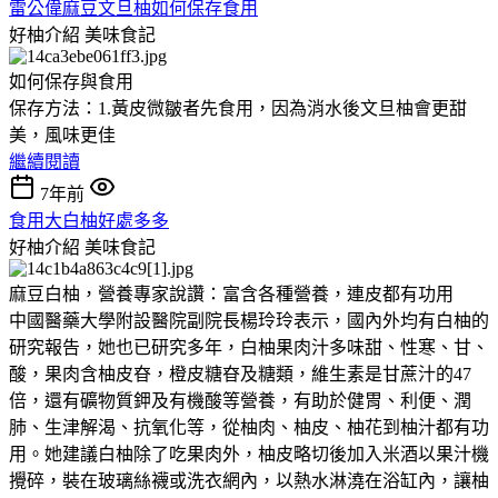
雷公偉麻豆文旦柚如何保存食用
好柚介紹
美味食記
如何保存與食用
保存方法：1.黃皮微皺者先食用，因為消水後文旦柚會更甜
美，風味更佳
繼續閱讀
7年前
食用大白柚好處多多
好柚介紹
美味食記
麻豆白柚，營養專家說讚：富含各種營養，連皮都有功用
中國醫藥大學附設醫院副院長楊玲玲表示，國內外均有白柚的
研究報告，她也已研究多年，白柚果肉汁多味甜、性寒、甘、
酸，果肉含柚皮昚，橙皮糖昚及糖類，維生素是甘蔗汁的47
倍，還有礦物質鉀及有機酸等營養，有助於健胃、利便、潤
肺、生津解渴、抗氧化等，從柚肉、柚皮、柚花到柚汁都有功
用。她建議白柚除了吃果肉外，柚皮略切後加入米酒以果汁機
攪碎，裝在玻璃絲襪或洗衣網內，以熱水淋澆在浴缸內，讓柚